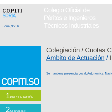
Colegio Oficial de
Péritos e Ingenieros
Técnicos Industriales
Soria, 9:25h
Colegiación
/
Cuotas C
Ambito de Actuación
/
Se mantiene presencia Local, Autonómica, Nacion
1
PRESENTACIÓN
2
SERVICIOS