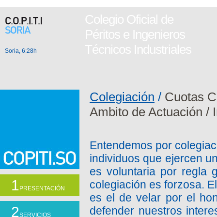
Colegio Oficial de
Péritos e Ingenieros
Técnicos Industriales
Soria, 6:28h
Colegiación
/
Cuotas C
Ambito de Actuación
/
Entendemos por colegiaci
individuos que ejercen un
es voluntaria por regla
1
colegiación es forzosa. E
PRESENTACIÓN
es el de velar por el ho
2
defender nuestros inter
SERVICIOS