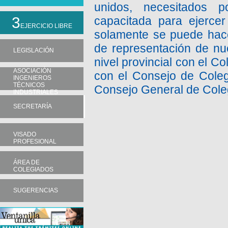
unidos, necesitados 
3
capacitada para ejercer
EJERCICIO LIBRE
solamente se puede hace
de representación de nu
LEGISLACIÓN
nivel provincial con el C
ASOCIACIÓN
con el Consejo de Colegi
INGENIEROS
TÉCNICOS
Consejo General de Coleg
INDUSTRIALES
SECRETARÍA
VISADO
PROFESIONAL
ÁREA DE
COLEGIADOS
SUGERENCIAS